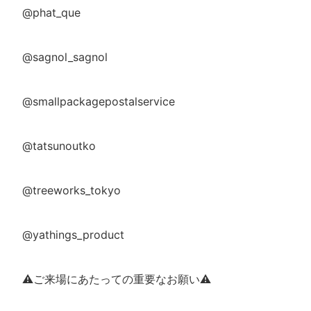
@phat_que
@sagnol_sagnol
@smallpackagepostalservice
@tatsunoutko
@treeworks_tokyo
@yathings_product
⚠️ご来場にあたっての重要なお願い⚠️